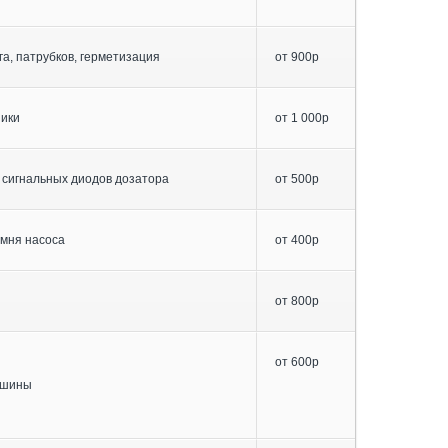
га, патрубков, герметизация
от 900р
ники
от 1 000р
 сигнальных диодов дозатора
от 500р
емня насоса
от 400р
от 800р
от 600р
ашины