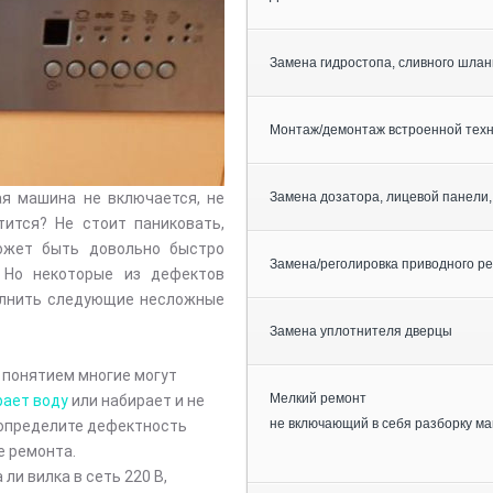
Замена гидростопа, сливного шлан
Монтаж/демонтаж встроенной тех
я машина не включается, не
Замена дозатора, лицевой панели,
тится? Не стоит паниковать,
ожет быть довольно быстро
Замена/реголировка приводного р
 Но некоторые из дефектов
олнить следующие несложные
Замена уплотнителя дверцы
м понятием многие могут
Мелкий ремонт
рает воду
или набирает и не
не включающий в себя разборку м
ы определите дефектность
е ремонта.
ли вилка в сеть 220 В,