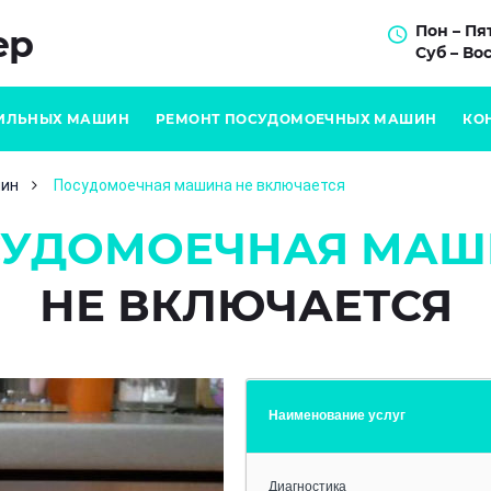
Пон – Пят
ер
Суб – Вос
ИЛЬНЫХ МАШИН
РЕМОНТ ПОСУДОМОЕЧНЫХ МАШИН
КО
шин
Посудомоечная машина не включается
СУДОМОЕЧНАЯ МАШ
НЕ ВКЛЮЧАЕТСЯ
Наименование услуг
Диагностика