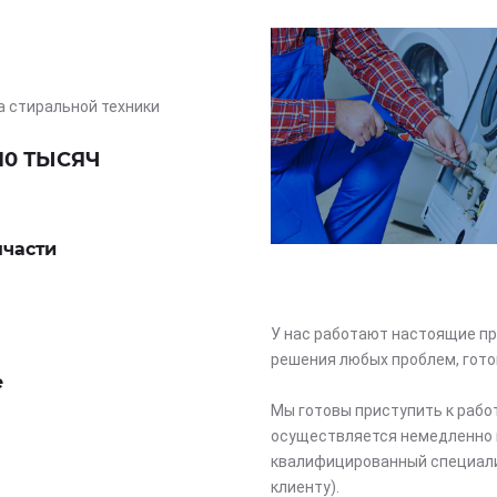
а стиральной техники
10 ТЫСЯЧ
пчасти
У нас работают настоящие пр
решения любых проблем, гото
е
Мы готовы приступить к рабо
осуществляется немедленно 
квалифицированный специали
клиенту).