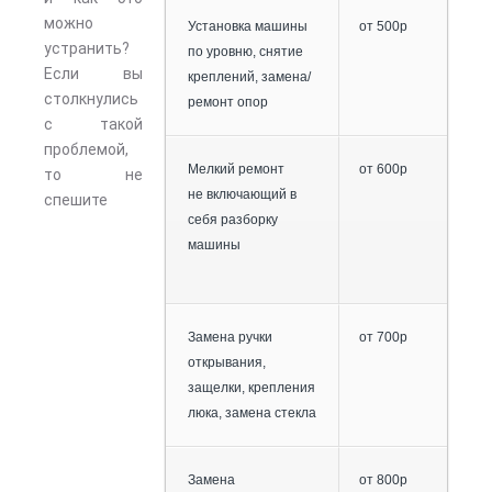
можно
Установка машины
от 500р
устранить?
по уровню, снятие
Если вы
креплений, замена/
столкнулись
ремонт опор
с такой
проблемой,
Мелкий ремонт
от 600р
то не
не включающий в
спешите
себя разборку
машины
Замена ручки
от 700р
открывания,
защелки, крепления
люка, замена стекла
Замена
от 800р