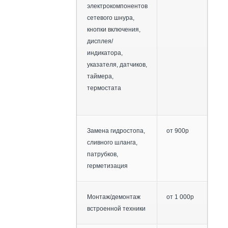
электрокомпонентов
сетевого шнура,
кнопки включения,
дисплея/
индикатора,
указателя, датчиков,
таймера,
термостата
Замена гидростопа,
от 900р
сливного шланга,
патрубков,
герметизация
Монтаж/демонтаж
от 1 000р
встроенной техники